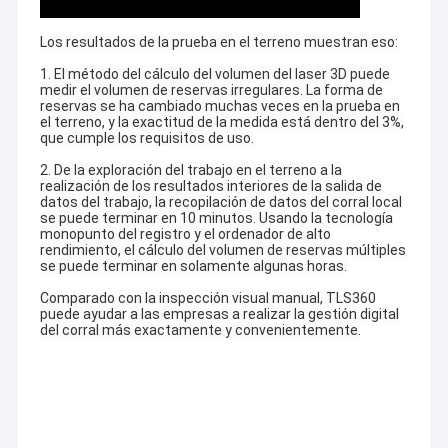
Los resultados de la prueba en el terreno muestran eso:
1.
El método del cálculo del volumen del laser 3D puede
medir el volumen de reservas irregulares. La forma de
reservas se ha cambiado muchas veces en la prueba en
el terreno, y la exactitud de la medida está dentro del 3%,
que cumple los requisitos de uso.
2.
De la exploración del trabajo en el terreno a la
realización de los resultados interiores de la salida de
datos del trabajo, la recopilación de datos del corral local
se puede terminar en 10 minutos. Usando la tecnología
monopunto del registro y el ordenador de alto
rendimiento, el cálculo del volumen de reservas múltiples
se puede terminar en solamente algunas horas.
Comparado con la inspección visual manual, TLS360
puede ayudar a las empresas a realizar la gestión digital
del corral más exactamente y convenientemente.
Inicio
Hola-nube -- el líder de
la
tecnología de exploración del laser
3D
Productos
La tecnología Co., Ltd. de la Hola-nube de Wuhan fundó en 2012,
Sobre nosotros
y es una sociedad de cartera de la tecnología por satélite Co.,
Ltd (código común de la navegación de la Hola-blanco de