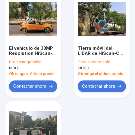
El vehículo de 30MP
Tierra móvil del
Resolution HiScan-C
LiDAR de HiScan-C
montó el trazado
que examina el
Precio:
negotiable
Precio:
negotiable
móvil del LiDAR del
sistema de vigilancia
MOQ:
1
MOQ:
1
sistema del LiDAR
de la deformación de
la exactitud de
Obtenga el último precio
Obtenga el último precio
5mm@40m
Contactar ahora
Contactar ahora
Inicio
Productos
Sobre nosotros