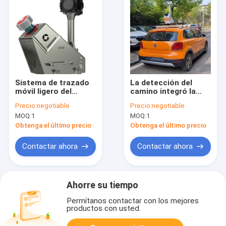
Sistema de trazado
La detección del
móvil ligero del
camino integró la
equipo del LiDAR de
gama móvil HiScan-C
Precio:
negotiable
Precio:
negotiable
HiScan-R ajustable
del sistema el
MOQ:
1
MOQ:
1
150/300/600m del
LiDAR
Obtenga el último precio
Obtenga el último precio
Contactar ahora
Contactar ahora
Ahorre su tiempo
Permítanos contactar con los mejores
productos con usted.