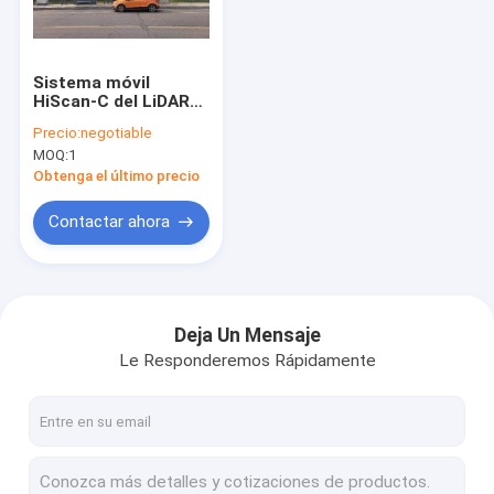
Visita a la fábrica
Control de Calidad
Sistema móvil
HiScan-C del LiDAR
Contacto
de 30MP Camera
Precio:
negotiable
Resolution 13kg para
MOQ:
1
Smart City
noticias
Obtenga el último precio
Solicitar una cotización
Contactar ahora
escáneres de laser 3D
Deja Un Mensaje
Le Responderemos Rápidamente
Escáneres de laser terrestres
Escáner de laser industrial
Sistema aerotransportado del LiDAR