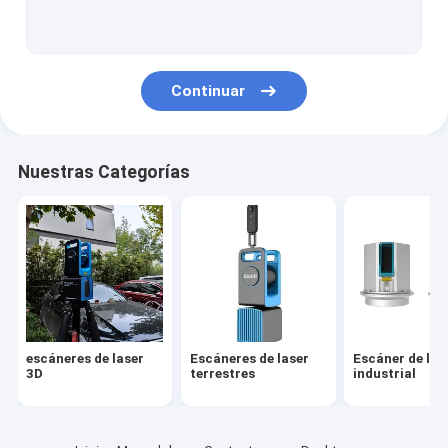
Encuesta sobre aerotransportada el LiDAR
Sistema de trazado del UAV
Continuar
Sistema del LiDAR del UAV
Sistema móvil del LiDAR
Nuestras Categorías
Sistema de trazado móvil del LiDAR
2.o Profiler del laser
GOLPE del LiDAR 3D
UAV multi del rotor
escáneres de laser
Escáneres de laser
Escáner de las
UAV VTOL del ala fija
3D
terrestres
industrial
Sistema de registración