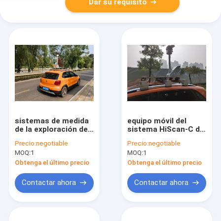
Dar su requisito
sistemas de medida
equipo móvil del
de la exploración del
sistema HiScan-C del
laser de los 30M
LiDAR de la exactitud
Precio:
negotiable
Precio:
negotiable
Pixels Mobile 3D
de 5mm@40m para la
MOQ:
1
MOQ:
1
HiScan-C para el
encuesta sobre la
camino como
ingeniería
Obtenga el último precio
Obtenga el último precio
encuesta construida
Contactar ahora
Contactar ahora