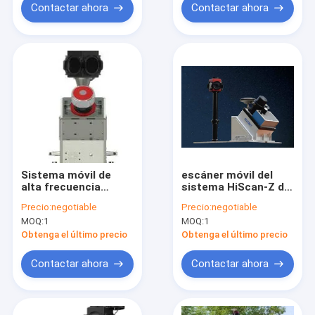
Contactar ahora
Contactar ahora
Sistema móvil de
escáner móvil del
alta frecuencia
sistema HiScan-Z de
HiScan-R del LiDAR
la encuesta sobre el
Precio:
negotiable
Precio:
negotiable
3D con los 30M
LiDAR del 119m con
MOQ:
1
MOQ:
1
Pixels Panoramic
30MP Camera
Camera
Resolution
Obtenga el último precio
Obtenga el último precio
Contactar ahora
Contactar ahora