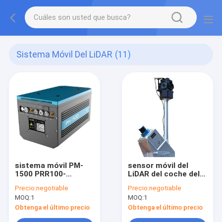
Sistema Móvil Del LiDAR
(11)
sistema móvil PM-
sensor móvil del
1500 PRR100-
LiDAR del coche del
2000kHz del LiDAR de
sistema del LiDAR de
Precio:
negotiable
Precio:
negotiable
la alta precisión
HiScan-C de la gama
MOQ:
1
MOQ:
1
4.4kg
del 150/300/600m
Obtenga el último precio
Obtenga el último precio