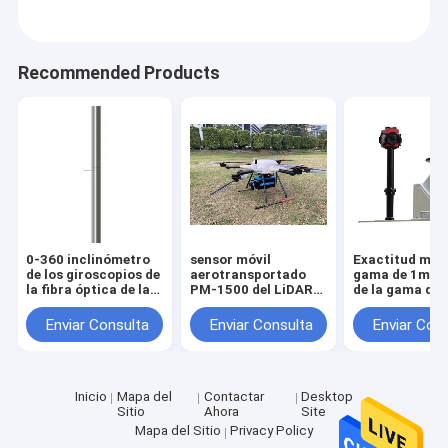
Recommended Products
0-360 inclinómetro
sensor móvil
Exactitud móvi
de los giroscopios de
aerotransportado
gama de 1m
la fibra óptica de la
PM-1500 del LiDAR
de la gama del
punta de prueba de
del sistema UAV del
equipo de sist
la perforación de la
LiDAR de la gama del
trazado del Li
Enviar Consulta
Enviar Consulta
Enviar Con
gama del acimut del
1500m
HiScan-Z el 1
grado direccional
Inicio
Mapa del
Contactar
Desktop
Sitio
Ahora
Site
Mapa del Sitio
Privacy Policy