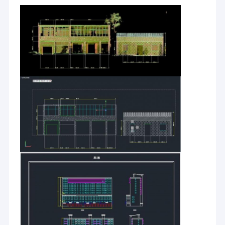
alta tecnología del lago del este wuhan por seis años
Encuesta sobre aerotransportada el LiDAR
consecutivos, y sucesivamente se ha valorado como de centro
de tecnología de la “de la empresa de alta tecnología empresa”,
de Hubei, “campeón invisible” en de segmentos de mercado, y
Sistema de trazado del UAV
de una empresa del “pequeño gigante” en la provincia de Hubei.
Sistema del LiDAR del UAV
En el futuro, la Hola-nube se adherirá siempre a la localización
del equipo de gama alta como su propia responsabilidad, y
Sistema móvil del LiDAR
continúa promoviendo la industrialización del LiDAR de alta
precisión nacional, confiada para sentir bien a un líder global de
la tecnología de exploración 3Dlaser.
Sistema de trazado móvil del LiDAR
2.o Profiler del laser
GOLPE del LiDAR 3D
UAV multi del rotor
UAV VTOL del ala fija
Sistema de registración