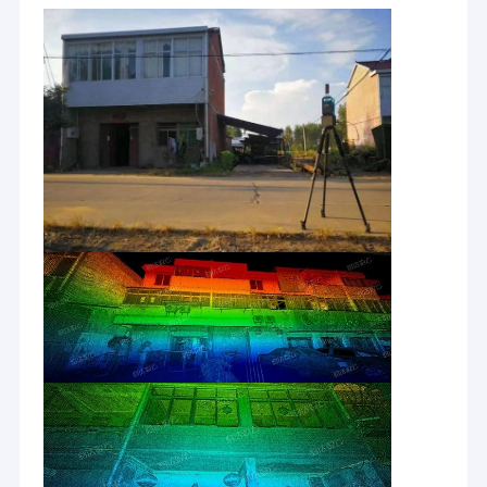
Inicio
Hola-nube -- el líder de
la
tecnología de exploración del laser
3D
Productos
La tecnología Co., Ltd. de la Hola-nube de Wuhan fundó en 2012,
Sobre nosotros
y es una sociedad de cartera de la tecnología por satélite Co.,
Ltd (código común de la navegación de la Hola-blanco de