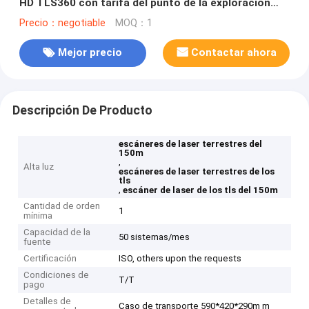
HD TLS360 con tarifa del punto de la exploración
300,000pts/S
Precio：negotiable
MOQ：1
Mejor precio
Contactar ahora
Descripción De Producto
escáneres de laser terrestres del
150m
,
Alta luz
escáneres de laser terrestres de los
tls
,
escáner de laser de los tls del 150m
Cantidad de orden
1
mínima
Capacidad de la
50 sistemas/mes
fuente
Certificación
ISO, others upon the requests
Condiciones de
T/T
pago
Detalles de
Caso de transporte 590*420*290m m