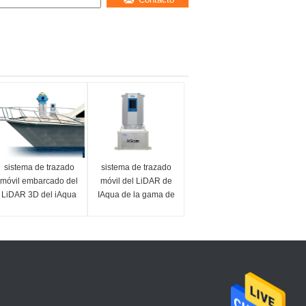
sistema de trazado
sistema de trazado
móvil embarcado del
móvil del LiDAR de
LiDAR 3D del iAqua
IAqua de la gama de
con tarifa de 500.000
los
PTS/de exploración
450m/650m/1200m
del Sec
para la encuesta
sobre el filón