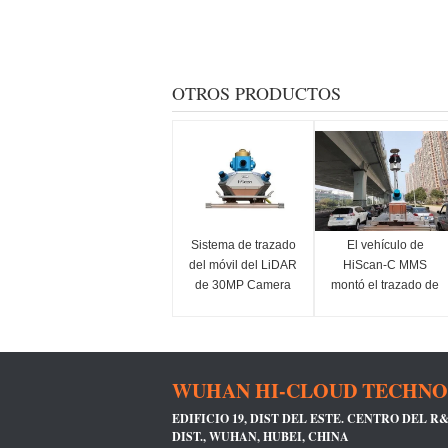
OTROS PRODUCTOS
Sistema de trazado
El vehículo de
del móvil del LiDAR
HiScan-C MMS
de 30MP Camera
montó el trazado de
HiScan-C
radar del sistema
Lidar del LiDAR
WUHAN HI-CLOUD TECHNO
EDIFICIO 19, DIST DEL ESTE. CENTRO DEL R
DIST., WUHAN, HUBEI, CHINA