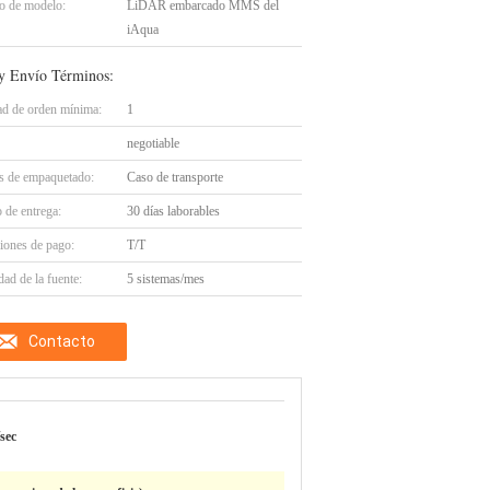
 de modelo:
LiDAR embarcado MMS del
iAqua
y Envío Términos:
ad de orden mínima:
1
negotiable
es de empaquetado:
Caso de transporte
 de entrega:
30 días laborables
iones de pago:
T/T
ad de la fuente:
5 sistemas/mes
Contacto
sec