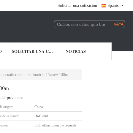
Solicitar una cotización
Spanish
O
SOLICITAR UNA COTIZACIÓN
NOTICIAS
 subacuático de la batimetría 15cm@100m
100m
 del producto:
de origen:
China
 de la marca:
Hi-Cloud
cación:
ISO, others upon the requests