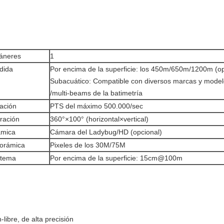
áneres
1
dida
Por encima de la superficie: los 450m/650m/1200m (op
Subacuático: Compatible con diversos marcas y model
/multi-beams de la batimetría
ración
PTS del máximo 500.000/sec
ración
360°×100° (horizontal×vertical)
ámica
Cámara del Ladybug/HD (opcional)
norámica
Pixeles de los 30M/75M
stema
Por encima de la superficie: 15cm@100m
-libre, de alta precisión