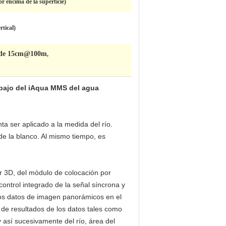
 encima de la superficie)
rtical)
R de 15cm@100m
,
ebajo del iAqua MMS del agua
ta ser aplicado a la medida del río.
e la blanco. Al mismo tiempo, es
r 3D, del módulo de colocación por
control integrado de la señal síncrona y
 los datos de imagen panorámicos en el
de resultados de los datos tales como
así sucesivamente del río, área del