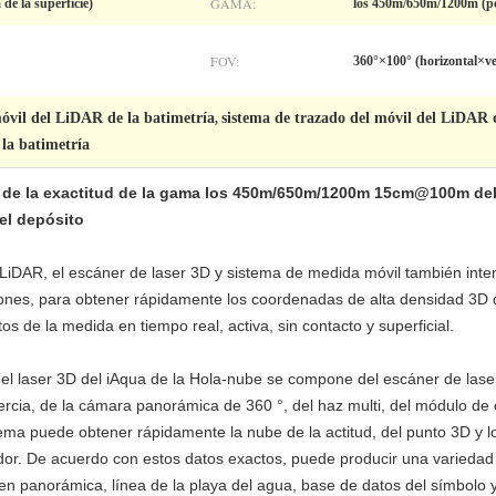
GAMA:
e la superficie)
los 450m/650m/1200m (por
FOV:
360°×100° (horizontal×ve
óvil del LiDAR de la batimetría
sistema de trazado del móvil del LiDA
,
 la batimetría
cie de la exactitud de la gama los 450m/650m/1200m 15cm@100m d
el depósito
 LiDAR, el escáner de laser 3D y sistema de medida móvil también inten
iones, para obtener rápidamente los coordenadas de alta densidad 3D d
s de la medida en tiempo real, activa, sin contacto y superficial.
l laser 3D del iAqua de la Hola-nube se compone del escáner de lase
ercia, de la cámara panorámica de 360 °, del haz multi, del módulo de 
stema puede obtener rápidamente la nube de la actitud, del punto 3D y
dor. De acuerdo con estos datos exactos, puede producir una variedad 
 panorámica, línea de la playa del agua, base de datos del símbolo y 