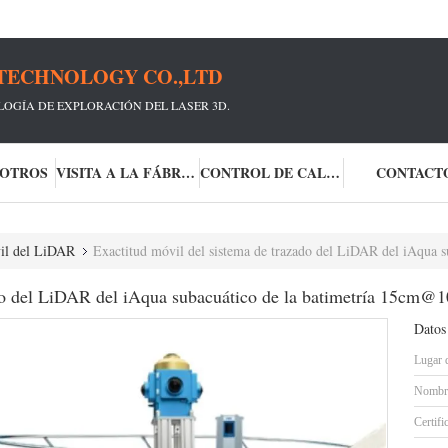
TECHNOLOGY CO.,LTD
LOGÍA DE EXPLORACIÓN DEL LASER 3D.
SOTROS
VISITA A LA FÁBRICA
CONTROL DE CALIDAD
CONTACT
vil del LiDAR
Exactitud móvil del sistema de trazado del LiDAR del iAqua
ado del LiDAR del iAqua subacuático de la batimetría 15cm@
Datos
Lugar 
Nombre
Certifi