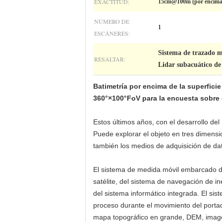
EXACTITUD:
15cm@100m (por encima d
NÚMERO DE
1
ESCÁNERES:
Sistema de trazado m
RESALTAR:
Lidar subacuático de
Batimetría por encima de la superfi
360°×100°FoV para la encuesta sobre 
Estos últimos años, con el desarrollo del
Puede explorar el objeto en tres dimens
también los medios de adquisición de dato
El sistema de medida móvil embarcado de
satélite, del sistema de navegación de in
del sistema informático integrada. El si
proceso durante el movimiento del porta
mapa topográfico en grande, DEM, imagen