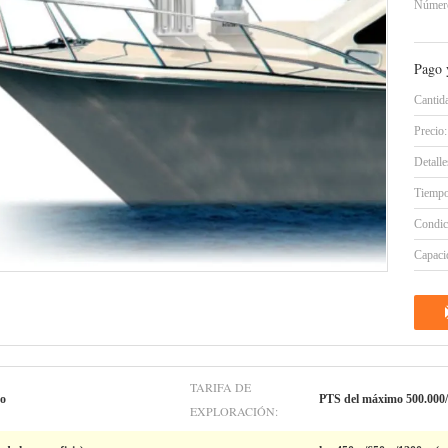
Número
Pago 
Cantid
Precio:
Detall
Tiempo
Condic
Capacid
TARIFA DE
to
PTS del máximo 500.000/
EXPLORACIÓN: