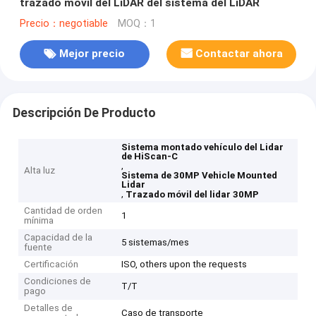
trazado móvil del LiDAR del sistema del LiDAR
Precio：negotiable
MOQ：1
Mejor precio
Contactar ahora
Descripción De Producto
Sistema montado vehículo del Lidar
de HiScan-C
,
Alta luz
Sistema de 30MP Vehicle Mounted
Lidar
,
Trazado móvil del lidar 30MP
Cantidad de orden
1
mínima
Capacidad de la
5 sistemas/mes
fuente
Certificación
ISO, others upon the requests
Condiciones de
T/T
pago
Detalles de
Caso de transporte