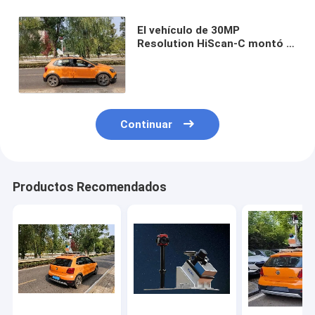
El vehículo de 30MP
Resolution HiScan-C montó el
trazado móvil del LiDAR del
sistema del LiDAR
Continuar
Productos Recomendados