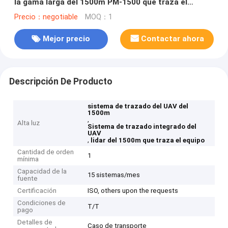
la gama larga del 1500m PM-1500 que traza el
equipo
Precio：negotiable
MOQ：1
Mejor precio
Contactar ahora
Descripción De Producto
sistema de trazado del UAV del
1500m
,
Alta luz
Sistema de trazado integrado del
UAV
,
lidar del 1500m que traza el equipo
Cantidad de orden
1
mínima
Capacidad de la
15 sistemas/mes
fuente
Certificación
ISO, others upon the requests
Condiciones de
T/T
pago
Detalles de
Caso de transporte