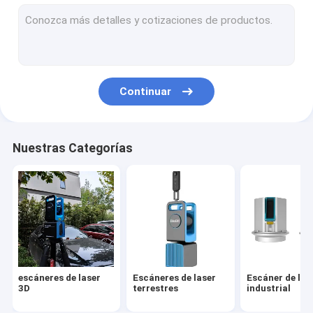
Encuesta sobre aerotransportada el LiDAR
Sistema de trazado del UAV
Sistema del LiDAR del UAV
Continuar
Sistema móvil del LiDAR
Sistema de trazado móvil del LiDAR
Nuestras Categorías
2.o Profiler del laser
GOLPE del LiDAR 3D
UAV multi del rotor
UAV VTOL del ala fija
escáneres de laser
Escáneres de laser
Escáner de las
Sistema de registración
3D
terrestres
industrial