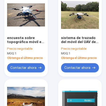
encuesta sobre
sistema de trazado
topográfica móvil el
del móvil del UAV del
UAV del sistema de
LiDAR de la gama PM-
Precio:
negotiable
Precio:
negotiable
trazado del UAV del
1500 del 1500m para
MOQ:
1
MOQ:
1
LiDAR de la gama
Forest Resource
larga 2000kHz PM-
Survey
Obtenga el último precio
Obtenga el último precio
1500
Contactar ahora
Contactar ahora
Inicio
Productos
Sobre nosotros